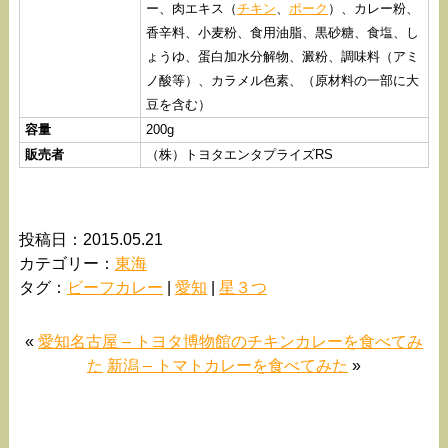
ー、肉エキス（
チキン
、
ポーク
）、カレー粉、
香辛料、小麦粉、食用油脂、黒砂糖、食塩、し
ょうゆ、蛋白加水分解物、澱粉、調味料（アミ
ノ酸等）、カラメル色素、（原材料の一部に大
豆を含む）
容量
200g
販売者
（株）トヨタエンタプライズRS
投稿日：2015.05.21
カテゴリー：
東海
タグ：
ビーフカレー
|
愛知
|
星３つ
«
愛知名古屋 – トヨタ博物館のチキンカレーを食べてみ
た
新潟 – トマトカレーを食べてみた
»