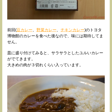
前回(
豆カレー
、
野菜カレー
、
チキンカレー
)のトヨタ
博物館のカレーを食べた後なので、味には期待してま
せん。
皿に盛り付けてみると、サラサラとしたユルいカレー
がでてきます。
大きめの肉が３切れくらい入っています。