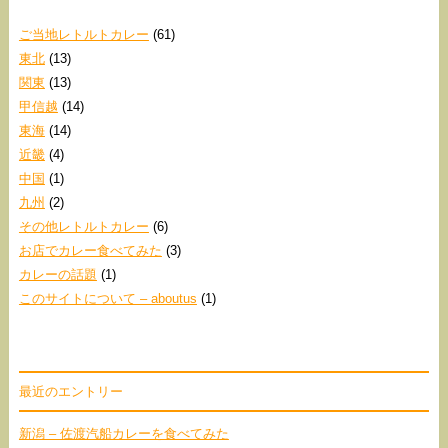
ご当地レトルトカレー
(61)
東北
(13)
関東
(13)
甲信越
(14)
東海
(14)
近畿
(4)
中国
(1)
九州
(2)
その他レトルトカレー
(6)
お店でカレー食べてみた
(3)
カレーの話題
(1)
このサイトについて – aboutus
(1)
最近のエントリー
新潟 – 佐渡汽船カレーを食べてみた