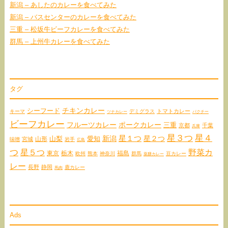
新潟 – あしたのカレーを食べてみた
新潟 – バスセンターのカレーを食べてみた
三重 – 松坂牛ビーフカレーを食べてみた
群馬 – 上州牛カレーを食べてみた
タグ
チキンカレー
シーフード
トマトカレー
キーマ
デミグラス
ツナカレー
パクチー
ビーフカレー
フルーツカレー
ポークカレー
三重
京都
千葉
兵庫
星３つ
星４
星１つ
星２つ
愛知
新潟
山形
山梨
宮城
味噌
岩手
広島
つ
星５つ
野菜カ
東京
栃木
福島
欧州
熊本
神奈川
群馬
豆カレー
薬膳カレー
レー
長野
静岡
鹿カレー
馬肉
Ads