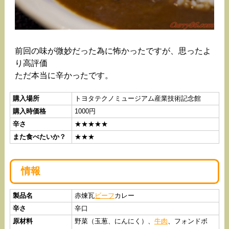
前回の味が微妙だった為に怖かったですが、思ったよ
り高評価
ただ本当に辛かったです。
購入場所
トヨタテクノミュージアム産業技術記念館
購入時価格
1000円
辛さ
★★★★★
また食べたいか？
★★★
情報
製品名
赤煉瓦
ビーフ
カレー
辛さ
辛口
原材料
野菜（玉葱、にんにく）、
牛肉
、フォンドボ