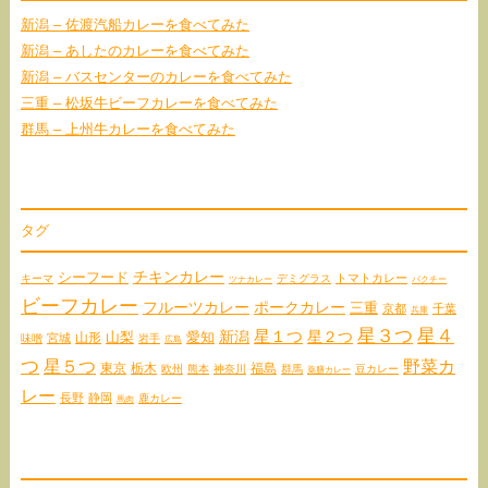
新潟 – 佐渡汽船カレーを食べてみた
新潟 – あしたのカレーを食べてみた
新潟 – バスセンターのカレーを食べてみた
三重 – 松坂牛ビーフカレーを食べてみた
群馬 – 上州牛カレーを食べてみた
タグ
チキンカレー
シーフード
トマトカレー
キーマ
デミグラス
ツナカレー
パクチー
ビーフカレー
フルーツカレー
ポークカレー
三重
京都
千葉
兵庫
星３つ
星４
星１つ
星２つ
愛知
新潟
山形
山梨
宮城
味噌
岩手
広島
つ
星５つ
野菜カ
東京
栃木
福島
欧州
熊本
神奈川
群馬
豆カレー
薬膳カレー
レー
長野
静岡
鹿カレー
馬肉