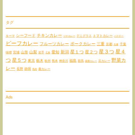
タグ
チキンカレー
シーフード
トマトカレー
キーマ
デミグラス
ツナカレー
パクチー
ビーフカレー
フルーツカレー
ポークカレー
三重
京都
千葉
兵庫
星３つ
星４
星１つ
星２つ
愛知
新潟
山形
山梨
宮城
味噌
岩手
広島
つ
星５つ
野菜カ
東京
栃木
福島
欧州
熊本
神奈川
群馬
豆カレー
薬膳カレー
レー
長野
静岡
鹿カレー
馬肉
Ads