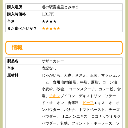
購入場所
道の駅富楽里とみやま
購入時価格
1,317円
辛さ
★★★★
また食べたいか？
★★★★★
情報
製品名
サザエカレー
辛さ
表記なし
原材料
じゃがいも、人参、さざえ、玉葱、マッシュル
ーム、食用 植物油脂、牛脂、豚脂、コーン油、
小麦粉、砂糖、 コーンスターチ、カレー粉、食
塩、
チキン
ブイヨン、デキストリン、ソテー・
ド・オニオン、香辛料、
ビーフ
エキス、オニオ
ンパウダー、バナナ、トマトペースト、チーズ
パウダー、 オニオンエキス、ココナッツミルク
パウダー、乳糖、フォン・ド・ポーソース、ソ