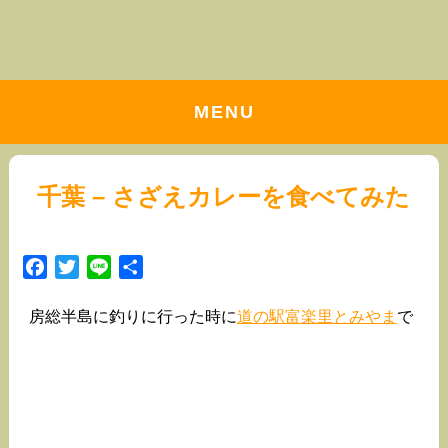
MENU
千葉 – さざえカレーを食べてみた
Facebook
Twitter
Line
共
有
房総半島に釣りに行った時に
道の駅富楽里とみやま
で