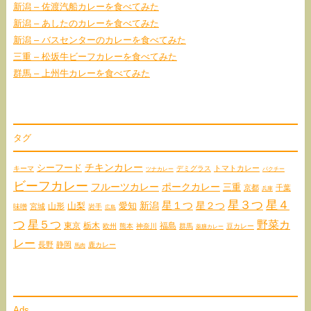
新潟 – 佐渡汽船カレーを食べてみた
新潟 – あしたのカレーを食べてみた
新潟 – バスセンターのカレーを食べてみた
三重 – 松坂牛ビーフカレーを食べてみた
群馬 – 上州牛カレーを食べてみた
タグ
チキンカレー
シーフード
トマトカレー
キーマ
デミグラス
ツナカレー
パクチー
ビーフカレー
フルーツカレー
ポークカレー
三重
京都
千葉
兵庫
星３つ
星４
星１つ
星２つ
愛知
新潟
山形
山梨
宮城
味噌
岩手
広島
つ
星５つ
野菜カ
東京
栃木
福島
欧州
熊本
神奈川
群馬
豆カレー
薬膳カレー
レー
長野
静岡
鹿カレー
馬肉
Ads