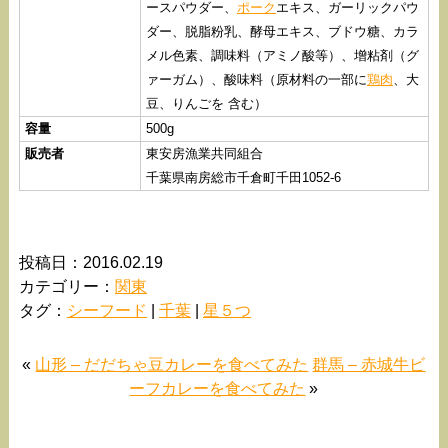
ースパウダー、
ポーク
エキス、ガーリックパウ
ダー、脱脂粉乳、酵母エキス、ブドウ糖、カラ
メル色素、調味料（アミノ酸等）、增粘剤（グ
ァーガム）、酸味料（原材料の一部に
鶏肉
、大
豆、りんごを 含む）
容量
500g
販売者
東安房漁業共同組合
千葉県南房総市千倉町千田1052-6
投稿日：2016.02.19
カテゴリー：
関東
タグ：
シーフード
|
千葉
|
星５つ
«
山形 – だだちゃ豆カレーを食べてみた
群馬 – 赤城牛ビ
ーフカレーを食べてみた
»